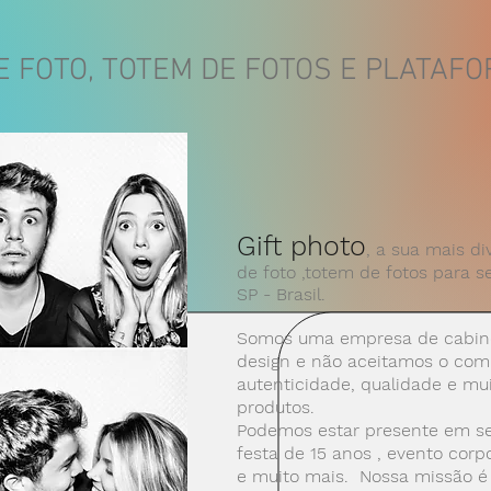
 FOTO, TOTEM DE FOTOS E PLATAFOR
Gift photo
, a sua mais di
de foto ,totem de fotos
para se
SP
- Brasil
.
Somos uma empresa de cabine
design e não aceitamos o com
autenticidade,
qualidade e mui
produtos.
Podemos estar presente em se
festa de 15 anos , evento corp
e muito mais. Nossa
missão é