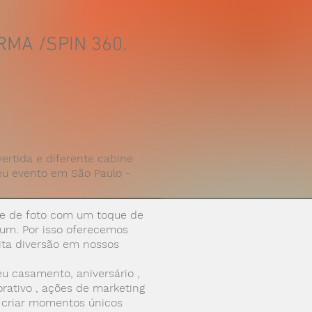
MA /SPIN 360.
vertida e diferente cabine
u evento em São Paulo -
 de foto com um toque de
um. Por isso oferecemos
ta diversão em nossos
u casamento, aniversário ,
orativo , ações de marketing
 criar momentos únicos